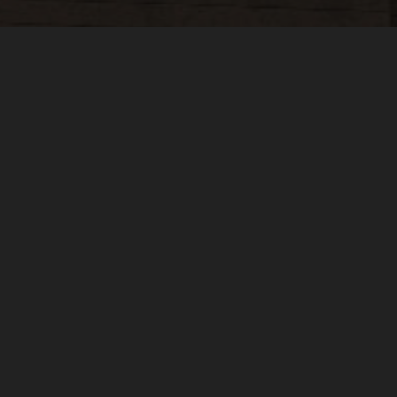
— автоматический донат в Minecraft и д
р и ты хочешь, чтобы он приносил реальную прибыль? Самое время
мон
 Ведь не продавать же каждому привилегии вручную... Выход есть - нуж
вере Minecraft
и других играх, остальное предоставьте нам!
Мы предлагаем
ИЕМА ПОЖЕРТВОВАНИЙ
ДОМЕН И САЙТ КА