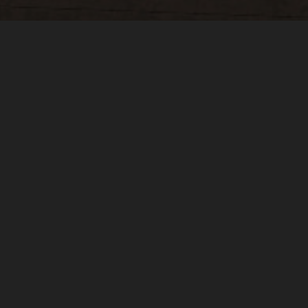
Trade MC 
У тебя есть серве
Но с чего начать?
автодоната на сер
БЕСПЛАТНАЯ ПЛОЩАДКА ПР