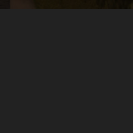
ругих играх
етизировать
свое детище!
но просто открыть свой
магазин
ЖДОМУ